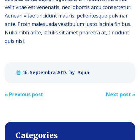
velit vitae est venenatis, nec lobortis arcu consectetur.
Aenean vitae tincidunt mauris, pellentesque pulvinar
ante. Proin malesuada vestibulum justo lacinia finibus.
Nulla nibh ante, iaculis sit amet pharetra at, tincidunt
quis nisi.
16. Septembra 2017.
by
Aqua
Post
«
Previous post
Next post
»
navigation
Categories