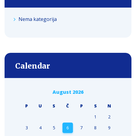
Nema kategorija
Calendar
August 2026
P
U
S
Č
P
S
N
1
2
3
4
5
6
7
8
9